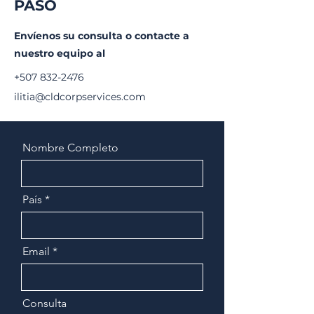
PASO
estructura que funcione
bien a nivel
internacional? En ese
Envíenos su consulta o contacte a
momento, es muy
nuestro equipo al
probable que el nombre
Delaware aparezca en
+507 832-2476
la...
ilitia@cldcorpservices.com
Nombre Completo
País
Email
Consulta