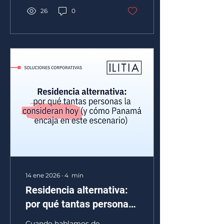
26
0
14 ene 2026
∙
4
min
Residencia alternativa:
por qué tantas personas
la consideran hoy (y
Cuando hablamos de