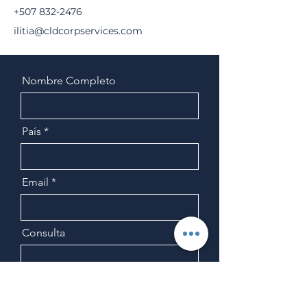
+507 832-2476
ilitia@cldcorpservices.com
Nombre Completo
País
Email
Consulta