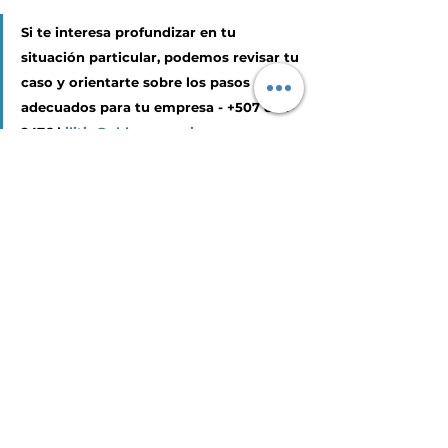
Si te interesa profundizar en tu 
situación particular, podemos revisar tu 
caso y orientarte sobre los pasos 
adecuados para tu empresa - +507 832-
2476 | 
ilitia@cldcorpservices.com
Artículos
Ilitia Publicaciones
Ver todo
Entradas recientes