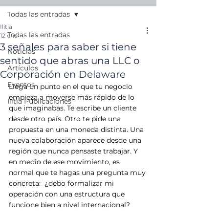
Todas las entradas
Ilitia
Todas las entradas
12 ene
3 señales para saber si tiene
Noticias
sentido que abras una LLC o
Artículos
Corporación en Delaware
Eventos
Llega un punto en el que tu negocio 
empieza a moverse más rápido de lo 
Ilitia Publicaciones
que imaginabas. Te escribe un cliente 
desde otro país. Otro te pide una 
propuesta en una moneda distinta. Una 
nueva colaboración aparece desde una 
región que nunca pensaste trabajar. Y 
en medio de ese movimiento, es 
normal que te hagas una pregunta muy 
concreta:  ¿debo formalizar mi 
operación con una estructura que 
funcione bien a nivel internacional?